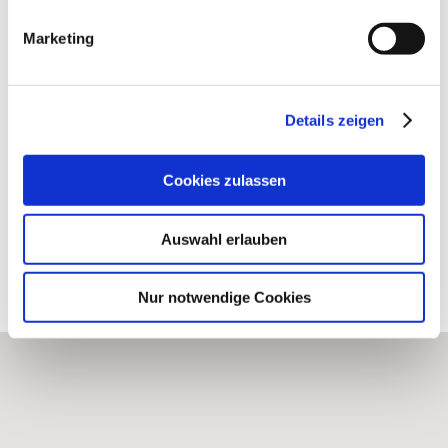
Marketing
Weingut Schulz
Details zeigen
Weinolsheim
mehr erfahren
Cookies zulassen
Erkunden Sie die Umgebung
Auswahl erlauben
Weingüter
Nur notwendige Cookies