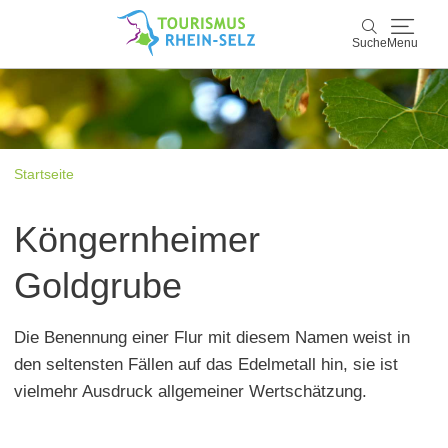
Suche
Menu
Rhein-Selz
Suche
Entdecken & Erleben
Startseite
Wein & Genuss
Köngernheimer
Kultur & Events
Goldgrube
Buchen & Service
Die Benennung einer Flur mit diesem Namen weist in
den seltensten Fällen auf das Edelmetall hin, sie ist
vielmehr Ausdruck allgemeiner Wertschätzung.