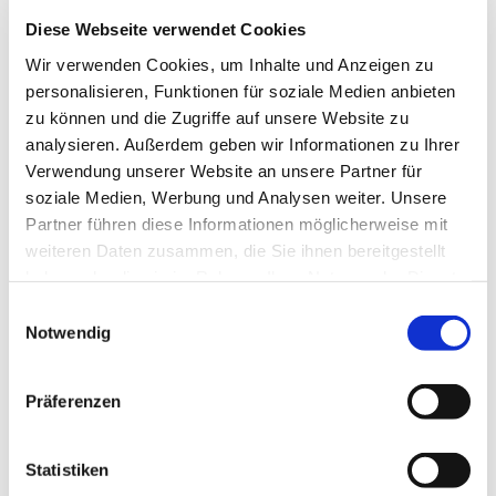
Diese Webseite verwendet Cookies
Wir verwenden Cookies, um Inhalte und Anzeigen zu
personalisieren, Funktionen für soziale Medien anbieten
zu können und die Zugriffe auf unsere Website zu
analysieren. Außerdem geben wir Informationen zu Ihrer
Verwendung unserer Website an unsere Partner für
soziale Medien, Werbung und Analysen weiter. Unsere
Partner führen diese Informationen möglicherweise mit
Weingut Georg Mahn
weiteren Daten zusammen, die Sie ihnen bereitgestellt
Köngernheim
mehr erfahren
haben oder die sie im Rahmen Ihrer Nutzung der Dienste
gesammelt haben.
meh
Einwilligungsauswahl
Notwendig
Präferenzen
Statistiken