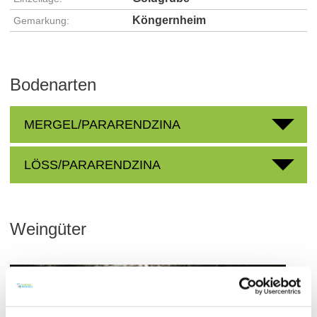
Köngernheim
Gemarkung:
Bodenarten
MERGEL/PARARENDZINA
LÖSS/PARARENDZINA
Weingüter
meh