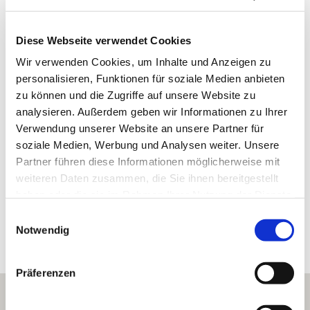
Michelsberg
Einzellage:
Mettenheim
Gemarkung:
Diese Webseite verwendet Cookies
Wir verwenden Cookies, um Inhalte und Anzeigen zu
personalisieren, Funktionen für soziale Medien anbieten
zu können und die Zugriffe auf unsere Website zu
Bodenarten
analysieren. Außerdem geben wir Informationen zu Ihrer
Verwendung unserer Website an unsere Partner für
LÖSS/PARARENDZINA
soziale Medien, Werbung und Analysen weiter. Unsere
Partner führen diese Informationen möglicherweise mit
weiteren Daten zusammen, die Sie ihnen bereitgestellt
haben oder die sie im Rahmen Ihrer Nutzung der Dienste
Erkunden Sie die Umgebung
gesammelt haben.
Einwilligungsauswahl
Notwendig
Weingüter
Präferenzen