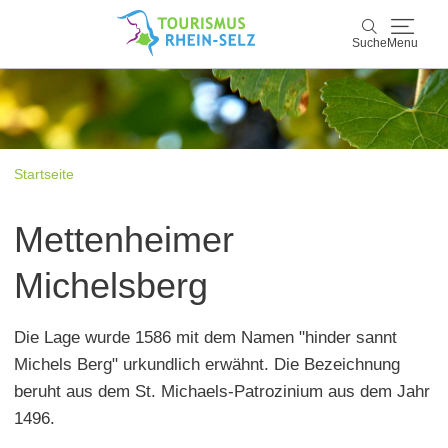
Suche
Menu
Rhein-Selz
Suche
Entdecken & Erleben
Startseite
Wein & Genuss
Mettenheimer
Kultur & Events
Michelsberg
Buchen & Service
Die Lage wurde 1586 mit dem Namen "hinder sannt
Michels Berg" urkundlich erwähnt. Die Bezeichnung
beruht aus dem St. Michaels-Patrozinium aus dem Jahr
1496.