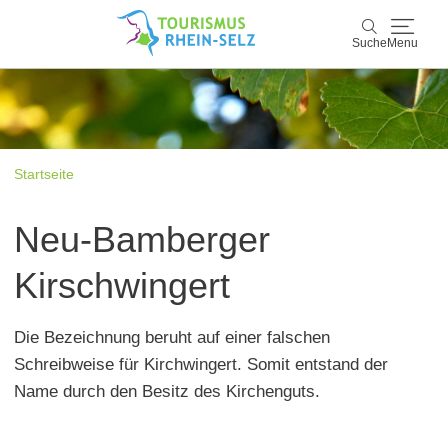
Suche
Menu
Rhein-Selz
Suche
Entdecken & Erleben
Startseite
Wein & Genuss
Neu-Bamberger
Kultur & Events
Kirschwingert
Buchen & Service
Die Bezeichnung beruht auf einer falschen
Schreibweise für Kirchwingert. Somit entstand der
Name durch den Besitz des Kirchenguts.