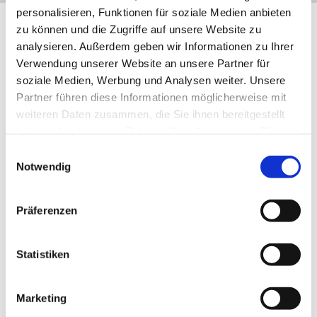
personalisieren, Funktionen für soziale Medien anbieten
Exposition:
Ost
zu können und die Zugriffe auf unsere Website zu
analysieren. Außerdem geben wir Informationen zu Ihrer
Verwendung unserer Website an unsere Partner für
soziale Medien, Werbung und Analysen weiter. Unsere
Partner führen diese Informationen möglicherweise mit
weiteren Daten zusammen, die Sie ihnen bereitgestellt
haben oder die sie im Rahmen Ihrer Nutzung der Dienste
gesammelt haben.
Einwilligungsauswahl
Notwendig
Präferenzen
Rebfläche:
5 Hektar
Gemeinde:
Neu-Bamberg
Meereshöhe:
180-240 m
Statistiken
Bingen
Bereich:
Rheingrafenstein
Region:
Marketing
Kirschwingert
Einzellage: