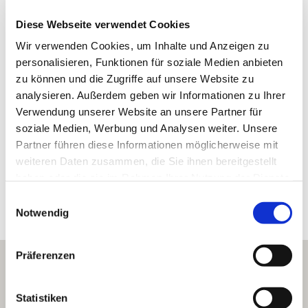
Osthofen
Gemarkung:
Diese Webseite verwendet Cookies
Wir verwenden Cookies, um Inhalte und Anzeigen zu
personalisieren, Funktionen für soziale Medien anbieten
Bodenarten
zu können und die Zugriffe auf unsere Website zu
analysieren. Außerdem geben wir Informationen zu Ihrer
LÖSS/PARARENDZINA
Verwendung unserer Website an unsere Partner für
soziale Medien, Werbung und Analysen weiter. Unsere
Partner führen diese Informationen möglicherweise mit
weiteren Daten zusammen, die Sie ihnen bereitgestellt
Erkunden Sie die Umgebung
haben oder die sie im Rahmen Ihrer Nutzung der Dienste
gesammelt haben.
Einwilligungsauswahl
Weingüter
Notwendig
Präferenzen
Statistiken