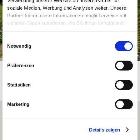
Verwendung unserer Website an unsere Partner für
soziale Medien, Werbung und Analysen weiter. Unsere
Partner führen diese Informationen möglicherweise mit
weiteren Daten zusammen, die Sie ihnen bereitgestellt
haben oder die sie im Rahmen Ihrer Nutzung der Dienste
gesammelt haben.
Einwilligungsauswahl
Notwendig
Tiefenthaler Graukatz
Ti
Präferenzen
Statistiken
Daten und Fakten
Marketing
Details zeigen