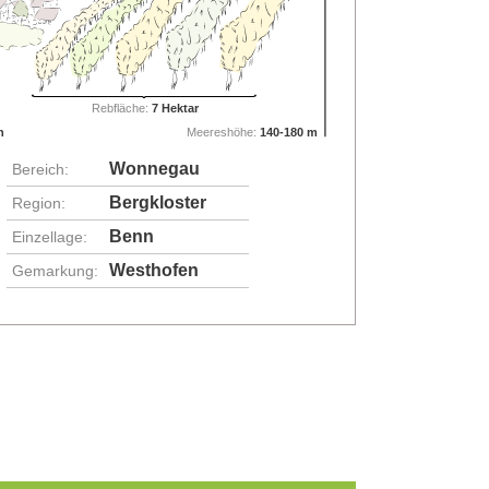
Rebfläche:
7 Hektar
n
Meereshöhe:
140-180 m
Wonnegau
Bereich:
Bergkloster
Region:
Benn
Einzellage:
Westhofen
Gemarkung: