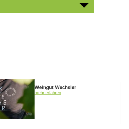
mehr er
Weingut Wechsler
mehr erfahren