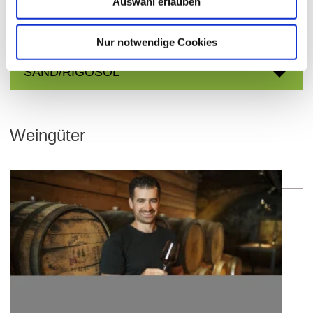
Auswahl erlauben
KIES, SAND, LEHM/RIGOSOL
Nur notwendige Cookies
SAND/RIGOSOL
Weingüter
meh