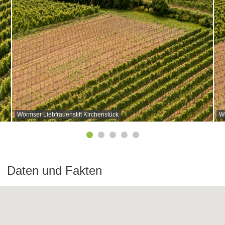
Wormser Liebfrauenstift Kirchenstück
Wo
Daten und Fakten