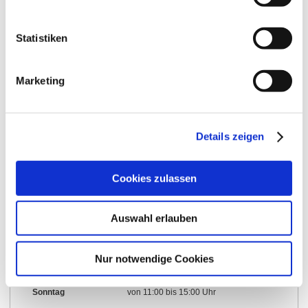
Öffnungszeiten
Kontakt
Statistiken
Weitere Infos & Downloads
Marketing
Details zeigen
Öffnungszeiten
Cookies zulassen
21.01.2025 bis 31.12.2050
Donnerstag
von 10:00 bis 15:00 Uhr
Auswahl erlauben
Freitag
von 10:00 bis 15:00 Uhr
Nur notwendige Cookies
Samstag
von 10:00 bis 15:00 Uhr
Sonntag
von 11:00 bis 15:00 Uhr