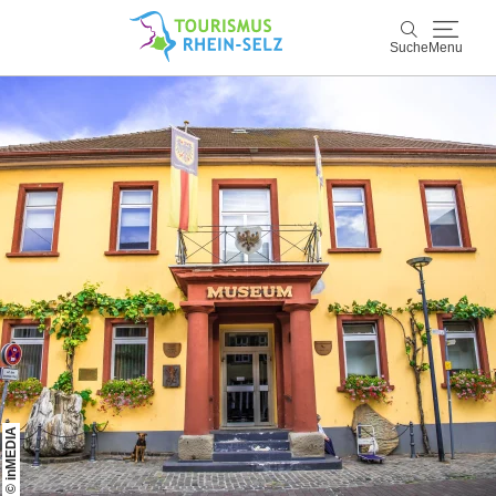
Suche
Menu
Rhein-Selz
Suche
Entdecken & Erleben
Wein & Genuss
Kultur & Events
Buchen & Service
© inMEDIA