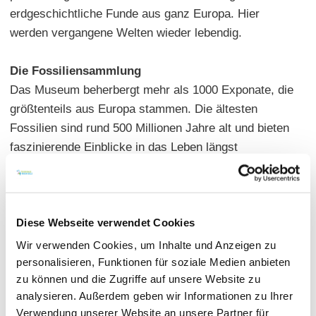
erdgeschichtliche Funde aus ganz Europa. Hier
werden vergangene Welten wieder lebendig.
Die Fossiliensammlung
Das Museum beherbergt mehr als 1000 Exponate, die
größtenteils aus Europa stammen. Die ältesten
Fossilien sind rund 500 Millionen Jahre alt und bieten
faszinierende Einblicke in das Leben längst
vergangener Epochen. Von winzigen
Meeresbewohnern bis hin zu Dinosaurier-Spuren und
Urzeitschnecken können Sie die Vielfalt der fossilen
Welt bestaunen. Ein Highlight des Museums ist das
Diese Webseite verwendet Cookies
Urpferdchen der Art Eurohippus messelensis, das
Wir verwenden Cookies, um Inhalte und Anzeigen zu
rund 50 Millionen Jahre alt ist und dem Museum
personalisieren, Funktionen für soziale Medien anbieten
zu können und die Zugriffe auf unsere Website zu
gestiftet wurde.
analysieren. Außerdem geben wir Informationen zu Ihrer
Verwendung unserer Website an unsere Partner für