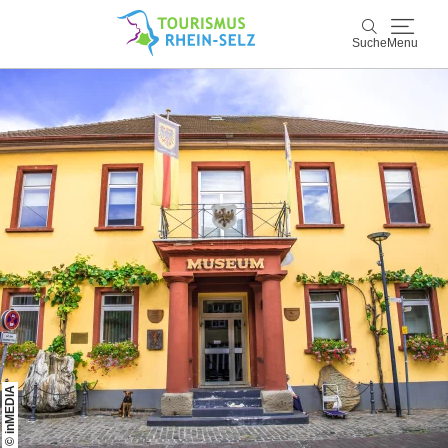
Suche
Menu
Rhein-Selz
Suche
Entdecken & Erleben
Wein & Genuss
Kultur & Events
Buchen & Service
© inMEDIA