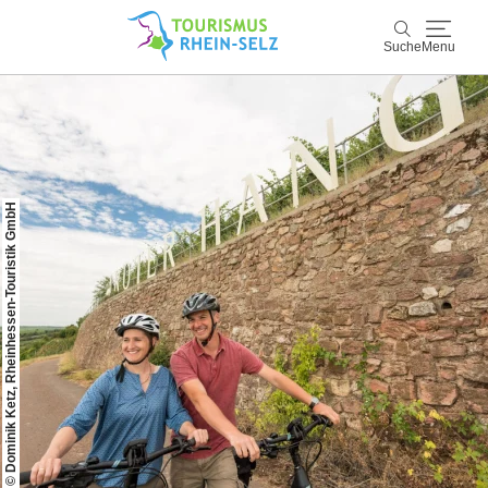
Suche
Menu
Rhein-Selz
Suche
Entdecken & Erleben
© Dominik Ketz, Rheinhessen-Touristik GmbH
Wein & Genuss
Kultur & Events
Buchen & Service