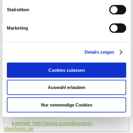
Statistiken
Marketing
Details zeigen
Kontakt
Cookies zulassen
Kontaktinformationen:
Auswahl erlauben
Sport- & Festhalle zum Siliusstein
Saarstraße 37
Nur notwendige Cookies
55276
Dienheim
Tel:
+49 6133 70411
Internet:
http://www.zumsiliusstein-
dienheim.de