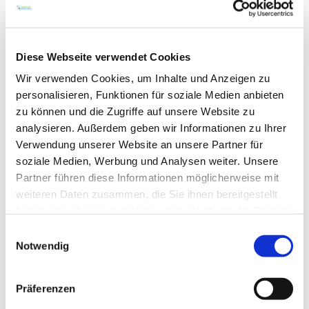
-
Rheinradweg
-
Rheinterrassenroute
Diese Webseite verwendet Cookies
Wir verwenden Cookies, um Inhalte und Anzeigen zu
-
Kühkopftour
personalisieren, Funktionen für soziale Medien anbieten
zu können und die Zugriffe auf unsere Website zu
analysieren. Außerdem geben wir Informationen zu Ihrer
Verwendung unserer Website an unsere Partner für
soziale Medien, Werbung und Analysen weiter. Unsere
Partner führen diese Informationen möglicherweise mit
weiteren Daten zusammen, die Sie ihnen bereitgestellt
haben oder die sie im Rahmen Ihrer Nutzung der Dienste
gesammelt haben.
Einwilligungsauswahl
Notwendig
Präferenzen