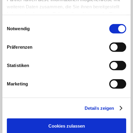
Unser Servicekontakt:
weiteren Daten zusammen, die Sie ihnen bereitgestellt
Sie benötigen weitere Informationen? Wir helfen
haben oder die sie im Rahmen Ihrer Nutzung der Dienste
Ihnen gerne weiter!
gesammelt haben.
Einwilligungsauswahl
(0049) 6133 4901-333
Notwendig
Oder einfach per E-Mail
tourismus@vg-rhein-selz.de
Präferenzen
Statistiken
Legal Links
Datenschutz
Marketing
Social Media Konzept
Impressum
Barrierefreiheitserklärung
Details zeigen
Kontakt
Service
Veranstaltung einreichen
Cookies zulassen
Vermieter Log-in