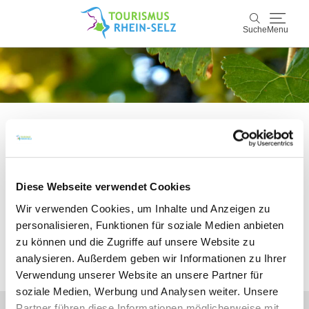
Suche
Menu
Rhein-Selz
Suche
Entdecken & Erleben
Wein & Genuss
Bitte akzeptieren Sie den Einsatz aller
Kultur & Events
Diese Webseite verwendet Cookies
Cookies, um den Inhalt dieser Seite
Wir verwenden Cookies, um Inhalte und Anzeigen zu
sehen zu können.
Buchen & Service
personalisieren, Funktionen für soziale Medien anbieten
zu können und die Zugriffe auf unsere Website zu
analysieren. Außerdem geben wir Informationen zu Ihrer
Alle Cookies Freigeben
Verwendung unserer Website an unsere Partner für
soziale Medien, Werbung und Analysen weiter. Unsere
Partner führen diese Informationen möglicherweise mit