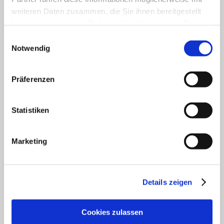
Unser Servicekontakt:
weiteren Daten zusammen, die Sie ihnen bereitgestellt
Sie benötigen weitere Informationen? Wir helfen
haben oder die sie im Rahmen Ihrer Nutzung der Dienste
Ihnen gerne weiter!
gesammelt haben.
Einwilligungsauswahl
(0049) 6133 4901-333
Notwendig
Oder einfach per E-Mail
tourismus@vg-rhein-selz.de
Präferenzen
Statistiken
Legal Links
Datenschutz
Marketing
Social Media Konzept
Impressum
Barrierefreiheitserklärung
Details zeigen
Kontakt
Service
Veranstaltung einreichen
Cookies zulassen
Vermieter Log-in