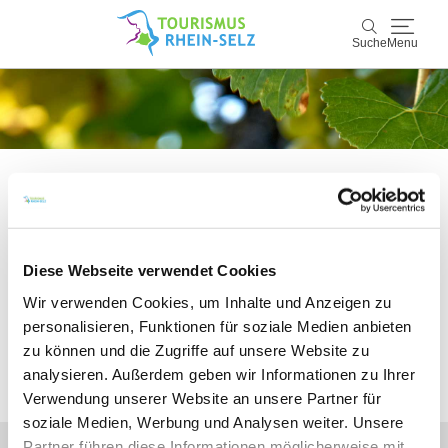
Suche
Menu
Rhein-Selz
Suche
Entdecken & Erleben
Wein & Genuss
Bitte akzeptieren Sie den Einsatz aller
Kultur & Events
Diese Webseite verwendet Cookies
Cookies, um den Inhalt dieser Seite
Wir verwenden Cookies, um Inhalte und Anzeigen zu
sehen zu können.
Buchen & Service
personalisieren, Funktionen für soziale Medien anbieten
zu können und die Zugriffe auf unsere Website zu
analysieren. Außerdem geben wir Informationen zu Ihrer
Alle Cookies Freigeben
Verwendung unserer Website an unsere Partner für
soziale Medien, Werbung und Analysen weiter. Unsere
Partner führen diese Informationen möglicherweise mit