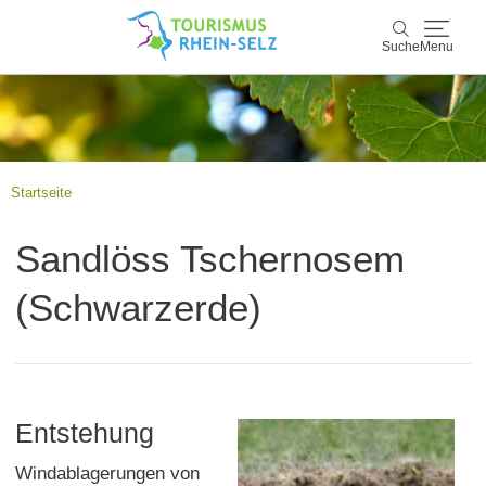
Suche
Menu
Rhein-Selz
Suche
Entdecken & Erleben
Startseite
Wein & Genuss
Sandlöss Tschernosem
Kultur & Events
(Schwarzerde)
Buchen & Service
Entstehung
Windablagerungen von