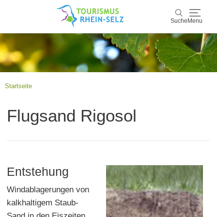
Suche
Menu
Rhein-Selz
Suche
Entdecken & Erleben
Startseite
Wein & Genuss
Flugsand Rigosol
Kultur & Events
Buchen & Service
Entstehung
Windablagerungen von
kalkhaltigem Staub-
Sand in den Eiszeiten