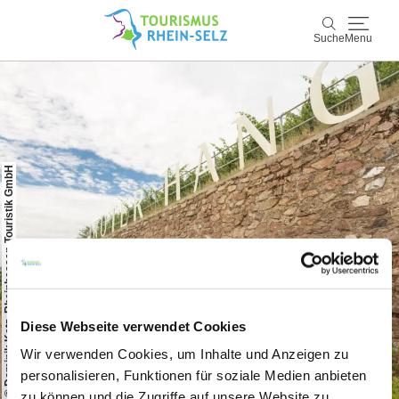
Suche
Menu
Rhein-Selz
Suche
Entdecken & Erleben
© Dominik Ketz, Rheinhessen-Touristik GmbH
Wein & Genuss
Kultur & Events
Buchen & Service
Diese Webseite verwendet Cookies
Wir verwenden Cookies, um Inhalte und Anzeigen zu
personalisieren, Funktionen für soziale Medien anbieten
zu können und die Zugriffe auf unsere Website zu