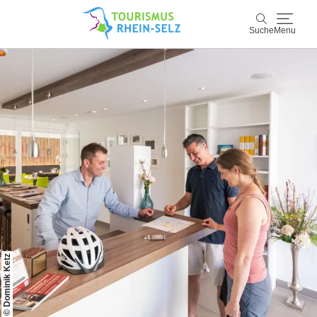
Suche
Menu
Rhein-Selz
Suche
Entdecken & Erleben
Wein & Genuss
Kultur & Events
Buchen & Service
© Dominik Ketz