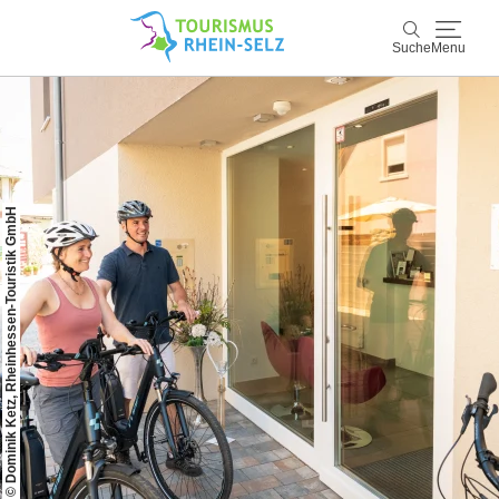
Suche
Menu
Rhein-Selz
Suche
Entdecken & Erleben
© Dominik Ketz, Rheinhessen-Touristik GmbH
Wein & Genuss
Kultur & Events
Buchen & Service