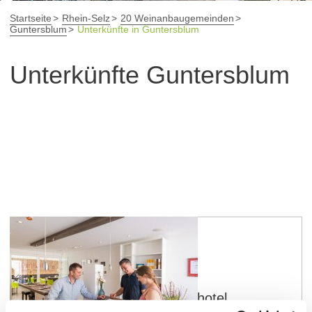
Startseite
Rhein-Selz
20 Weinanbaugemeinden
Guntersblum
Unterkünfte in Guntersblum
Unterkünfte Guntersblum
Guntersblum
Schlafgut Domhof und Landhotel