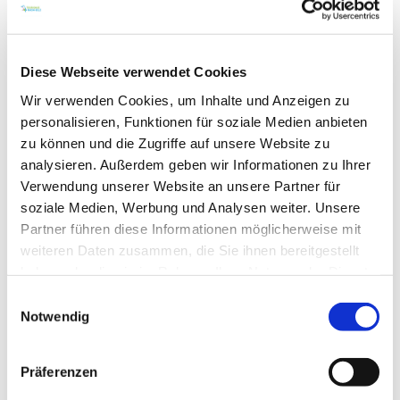
Weingold
Feiern, tagen, kostlich essen, Wein genießen und
erholsam schlafen – all das an einem Ort vereint: im
Diese Webseite verwendet Cookies
Weingut Domhof. Unsere Unterkünfte bieten
traumhafte Nächte für jeden Geschmack! Schlafen
Wir verwenden Cookies, um Inhalte und Anzeigen zu
Sie in der Riesling-Lounge, im Himmelthal,
personalisieren, Funktionen für soziale Medien anbieten
dem Flaschenlager oder in der Zehntscheune. In
zu können und die Zugriffe auf unsere Website zu
unserem Schlafgut dreht sich alles um das Thema
Wein. Brautpaare dürfen die Hochzeitsnacht
analysieren. Außerdem geben wir Informationen zu Ihrer
auf Wolke 7 verbringen. Und wer das Abenteuer
Verwendung unserer Website an unsere Partner für
sucht, wählt unser…
soziale Medien, Werbung und Analysen weiter. Unsere
mehr erfahren
auf Karte anzeigen
Partner führen diese Informationen möglicherweise mit
weiteren Daten zusammen, die Sie ihnen bereitgestellt
haben oder die sie im Rahmen Ihrer Nutzung der Dienste
gesammelt haben.
Einwilligungsauswahl
Notwendig
Präferenzen