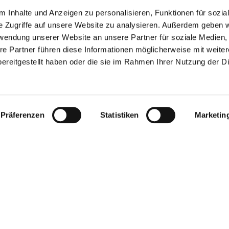
 Inhalte und Anzeigen zu personalisieren, Funktionen für sozia
e Zugriffe auf unsere Website zu analysieren. Außerdem geben w
rwendung unserer Website an unsere Partner für soziale Medien
re Partner führen diese Informationen möglicherweise mit weite
ereitgestellt haben oder die sie im Rahmen Ihrer Nutzung der D
elfen Ihnen gerne weiter!
Oder einfach per E-Mail
tourismus@vg-rhein-se
Präferenzen
Statistiken
Marketin
ung einreichen
Log-in
hme- und Vermittlungsbedingungen