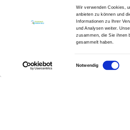
Wir verwenden Cookies, um
anbieten zu können und di
Informationen zu Ihrer Ve
und Analysen weiter. Unse
zusammen, die Sie ihnen b
Unser Servicekontakt:
gesammelt haben.
Sie benötigen weitere Informationen? Wir h
(0049) 6133 4901-333
Einwilligungsauswahl
Notwendig
Legal Links
Service
Datenschutz
Veranstalt
Social Media Konzept
Vermieter 
Impressum
Gastaufna