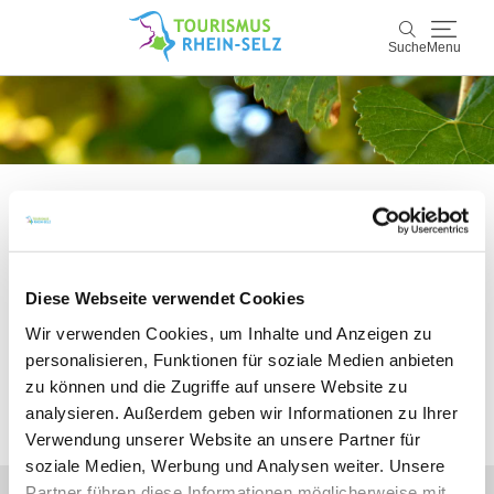
Suche
Menu
Rhein-Selz
Suche
Entdecken & Erleben
Wein & Genuss
Bitte akzeptieren Sie den Einsatz aller
Kultur & Events
Diese Webseite verwendet Cookies
Cookies, um den Inhalt dieser Seite
Wir verwenden Cookies, um Inhalte und Anzeigen zu
sehen zu können.
Buchen & Service
personalisieren, Funktionen für soziale Medien anbieten
zu können und die Zugriffe auf unsere Website zu
analysieren. Außerdem geben wir Informationen zu Ihrer
Alle Cookies Freigeben
Verwendung unserer Website an unsere Partner für
soziale Medien, Werbung und Analysen weiter. Unsere
Partner führen diese Informationen möglicherweise mit