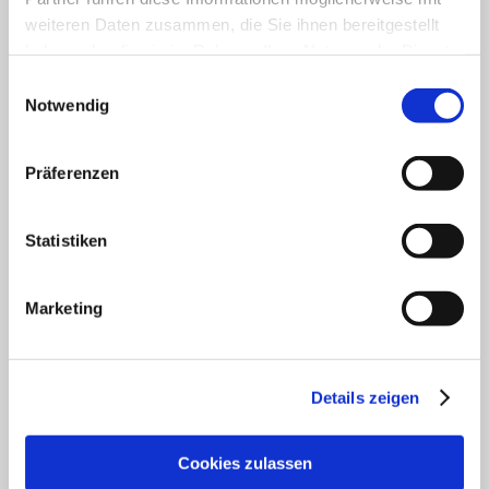
Unser Servicekontakt:
weiteren Daten zusammen, die Sie ihnen bereitgestellt
Sie benötigen weitere Informationen? Wir helfen
haben oder die sie im Rahmen Ihrer Nutzung der Dienste
Ihnen gerne weiter!
gesammelt haben.
Einwilligungsauswahl
(0049) 6133 4901-333
Notwendig
Oder einfach per E-Mail
tourismus@vg-rhein-selz.de
Präferenzen
Statistiken
Legal Links
Datenschutz
Marketing
Social Media Konzept
Impressum
Barrierefreiheitserklärung
Details zeigen
Kontakt
Service
Veranstaltung einreichen
Cookies zulassen
Vermieter Log-in