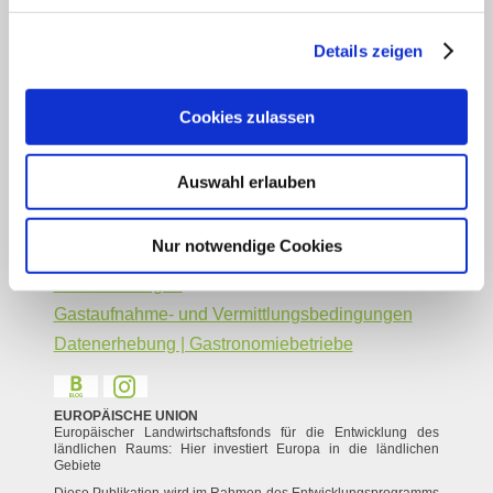
Legal Links
Details zeigen
Datenschutz
Social Media Konzept
Cookies zulassen
Impressum
Barrierefreiheitserklärung
Auswahl erlauben
Kontakt
Service
Nur notwendige Cookies
Veranstaltung einreichen
Vermieter Log-in
Gastaufnahme- und Vermittlungsbedingungen
Datenerhebung | Gastronomiebetriebe
EUROPÄISCHE UNION
Europäischer Landwirtschaftsfonds für die Entwicklung des
ländlichen Raums: Hier investiert Europa in die ländlichen
Gebiete
Diese Publikation wird im Rahmen des Entwicklungsprogramms