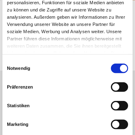
personalisieren, Funktionen für soziale Medien anbieten
Startseite
Wein & Genuss
zu können und die Zugriffe auf unsere Website zu
analysieren. Außerdem geben wir Informationen zu Ihrer
Genießen Sie Rieslinge vom Roten Hang und anderen
Verwendung unserer Website an unsere Partner für
Top-Weinlagen, regionale Küche in einer Gutsschänke
soziale Medien, Werbung und Analysen weiter. Unsere
oder einem Restaurant oder entdecken Sie auf einer
Partner führen diese Informationen möglicherweise mit
Wanderung das rheinhessische Nationalgericht "Weck,
weiteren Daten zusammen, die Sie ihnen bereitgestellt
Worscht und Woi" an einem Tisch des Weines.
haben oder die sie im Rahmen Ihrer Nutzung der Dienste
gesammelt haben.
Einwilligungsauswahl
Notwendig
Unser Servicekontakt:
Präferenzen
Sie benötigen weitere Informationen? Wir helfen
Ihnen gerne weiter!
(0049) 6133 4901-333
Statistiken
Oder einfach per E-Mail
tourismus@vg-rhein-selz.de
Marketing