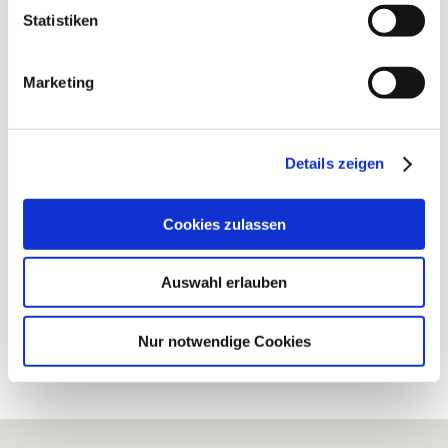
Statistiken
Rebfläche 12 Hektar
Marketing
Kontaktinformationen:
Weingut Rheinterrassenhof - Janß
Wolfgang und Petra Janß
Details zeigen
Eimsheimer Straße 54 67583 Guntersblum
Tel: (0049) 6249 670547
Cookies zulassen
E-Mail: service@rheinterrassenhof.de
Internet: https://www.rheinterrassenhof.de
Auswahl erlauben
Nur notwendige Cookies
Bearbeitete Weinlagen