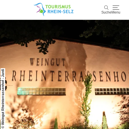
Suche
Menu
Rhein-Selz
Suche
Entdecken & Erleben
Wein & Genuss
© Weingut Rheinterrassenhof - Janß
Kultur & Events
Buchen & Service