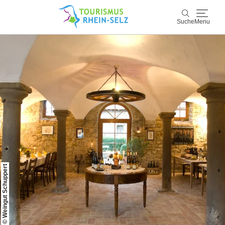
Suche
Menu
Rhein-Selz
Suche
Entdecken & Erleben
Wein & Genuss
Kultur & Events
Buchen & Service
© Weingut Schuppert