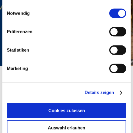
gesammelt haben.
Einwilligungsauswahl
Notwendig
Präferenzen
Statistiken
Weingut Schwanhof Schuppert_Weinflasche
W
Marketing
Details zeigen
Über uns
Cookies zulassen
Kontaktinformationen:
Weingut Schwanhof Schuppert
Auswahl erlauben