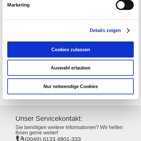
Marketing
Kontakt
Weitere Infos & Downloads
Details zeigen
Kontaktinformationen:
Cookies zulassen
Weingut Hagemann
Dalheimer Straße 23
55278
Weinolsheim
Auswahl erlauben
Tel:
(0049) 6249 905151
E-Mail:
info@weingut-hagemann.de
Internet:
http://www.weingut-hagemann.de
Nur notwendige Cookies
Unser Servicekontakt:
Sie benötigen weitere Informationen? Wir helfen
Ihnen gerne weiter!
(0049) 6133 4901-333