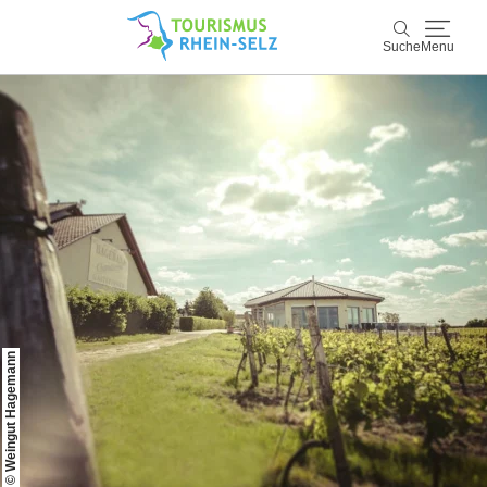
Suche
Menu
Rhein-Selz
Suche
Entdecken & Erleben
Wein & Genuss
Kultur & Events
Buchen & Service
© Weingut Hagemann