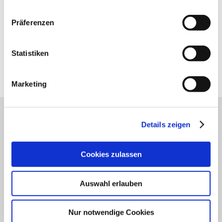
Präferenzen
Statistiken
Marketing
Unser Servicekontakt:
Details zeigen
Sie benötigen weitere Informationen? Wir helfen
Ihnen gerne weiter!
(0049) 6133 4901-333
Cookies zulassen
Oder einfach per E-Mail
tourismus@vg-rhein-selz.de
Auswahl erlauben
Nur notwendige Cookies