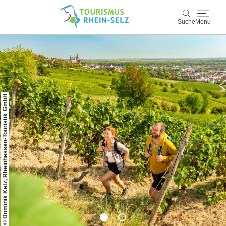
Suche
Menu
Rhein-Selz
Suche
Entdecken & Erleben
© Dominik Ketz, Rheinhessen-Touristik GmbH
Wein & Genuss
Kultur & Events
Buchen & Service