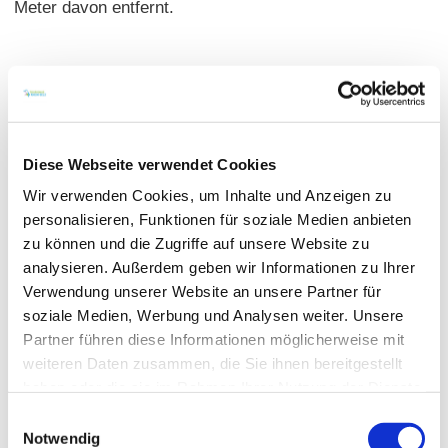
Meter davon entfernt.
ganzjährig geöffnet
2 Stellplätze
Untergrund: Rasengittersteine
10,00 EUR pro Wohnmobil und Nacht; ab einem Weineinkauf von über 50,00 EUR
Diese Webseite verwendet Cookies
ist der Stellplatz eine Nacht kostenfrei
ab 31.10.2022 bis auf weiteres wegen Energieknappheit kein Strom
Wir verwenden Cookies, um Inhalte und Anzeigen zu
personalisieren, Funktionen für soziale Medien anbieten
zu können und die Zugriffe auf unsere Website zu
analysieren. Außerdem geben wir Informationen zu Ihrer
Verwendung unserer Website an unsere Partner für
soziale Medien, Werbung und Analysen weiter. Unsere
Partner führen diese Informationen möglicherweise mit
weiteren Daten zusammen, die Sie ihnen bereitgestellt
haben oder die sie im Rahmen Ihrer Nutzung der Dienste
gesammelt haben.
Einwilligungsauswahl
Notwendig