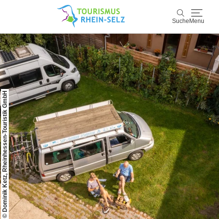
Suche
Menu
Rhein-Selz
Suche
Entdecken & Erleben
© Dominik Ketz, Rheinhessen-Touristik GmbH
Wein & Genuss
Kultur & Events
Buchen & Service