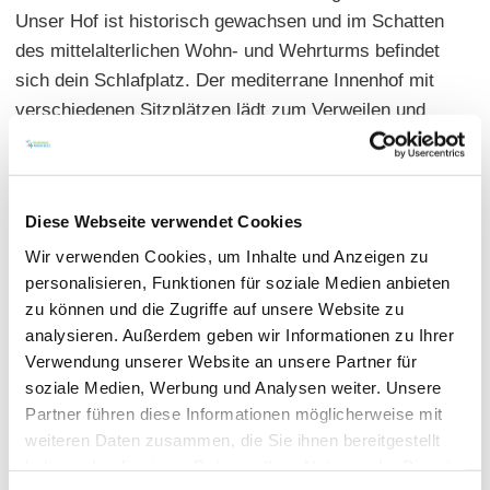
Unser Hof ist historisch gewachsen und im Schatten
des mittelalterlichen Wohn- und Wehrturms befindet
sich dein Schlafplatz. Der mediterrane Innenhof mit
verschiedenen Sitzplätzen lädt zum Verweilen und
Genießen ein.
12 €/Nacht. Strom und Wasser inklusive, WLAN
Diese Webseite verwendet Cookies
kostenfrei, Toiletten vorhanden, Aufenthaltsraum im
Wir verwenden Cookies, um Inhalte und Anzeigen zu
Wehrturm, Haustiere erlaubt, Frühstück auf Anfrage,
personalisieren, Funktionen für soziale Medien anbieten
Bäcker im Ort, Reservierung nötig.
zu können und die Zugriffe auf unsere Website zu
analysieren. Außerdem geben wir Informationen zu Ihrer
Verwendung unserer Website an unsere Partner für
Auf Anfrage sind auch Wohnwagen gestattet.
soziale Medien, Werbung und Analysen weiter. Unsere
Partner führen diese Informationen möglicherweise mit
weiteren Daten zusammen, die Sie ihnen bereitgestellt
haben oder die sie im Rahmen Ihrer Nutzung der Dienste