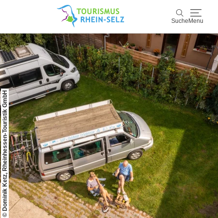
Suche
Menu
Rhein-Selz
Suche
Entdecken & Erleben
© Dominik Ketz, Rheinhessen-Touristik GmbH
Wein & Genuss
Kultur & Events
Buchen & Service