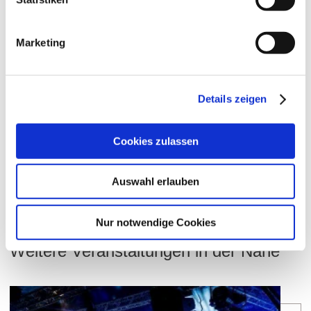
Marketing
WEITERE TERMINE
Details zeigen
VERANSTALTUNGSORT
Cookies zulassen
KONTAKT
Auswahl erlauben
WEITERE INFOS & DOWNLOADS
Nur notwendige Cookies
Weitere Veranstaltungen in der Nähe
meh