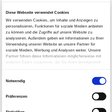
zeigt eindrucksvoll die Macht von Humor als Heilmittel
Diese Webseite verwendet Cookies
für jeglichen Wahnsinn in der Welt. Da bleibt er sich
treu – gestern genauso wie heute und morgen: EIN
Wir verwenden Cookies, um Inhalte und Anzeigen zu
personalisieren, Funktionen für soziale Medien anbieten
GANZER MANN eben.
zu können und die Zugriffe auf unsere Website zu
analysieren. Außerdem geben wir Informationen zu Ihrer
Tickets:
www.kadh.de
Verwendung unserer Website an unsere Partner für
soziale Medien, Werbung und Analysen weiter. Unsere
Partner führen diese Informationen möglicherweise mit
weiteren Daten zusammen, die Sie ihnen bereitgestellt
haben oder die sie im Rahmen Ihrer Nutzung der Dienste
gesammelt haben.
Einwilligungsauswahl
Notwendig
Präferenzen
Statistiken