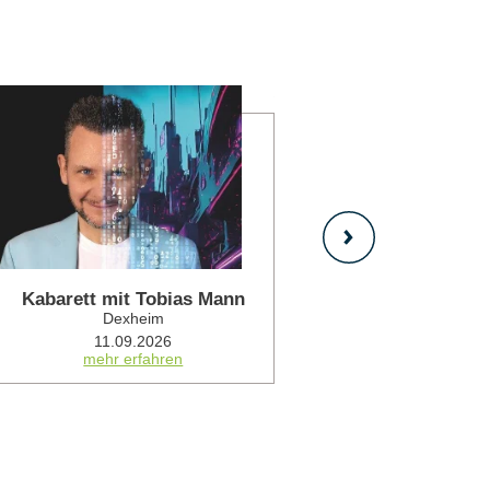
mehr erfahren
Kabarett mit Tobias Mann
Sah
Dexheim
De
11.09.2026
12.0
mehr erfahren
mehr 