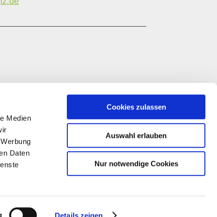
lz.de
Cookies zulassen
le Medien
ir
Auswahl erlauben
, Werbung
ren Daten
Nur notwendige Cookies
ienste
Diese Publikation wird im Rahmen des
Entwicklungsprogramms EULLE unter Beteiligung der
Europäischen Union und des Landes Rheinland-
Pfalz, vertreten durch das Ministerium für Wirtschaft,
Verkehr, Landwirtschaft und Weinbau Rheinland-
Pfalz, gefördert
g
Details zeigen