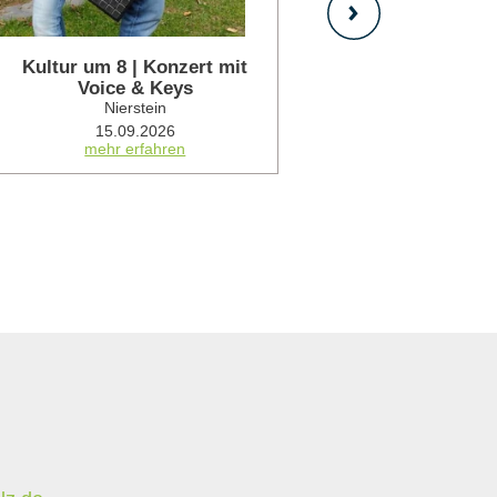
Kultur um 8 | Konzert mit
Southbo
Voice & Keys
Nie
Nierstein
18.0
mehr 
15.09.2026
mehr erfahren