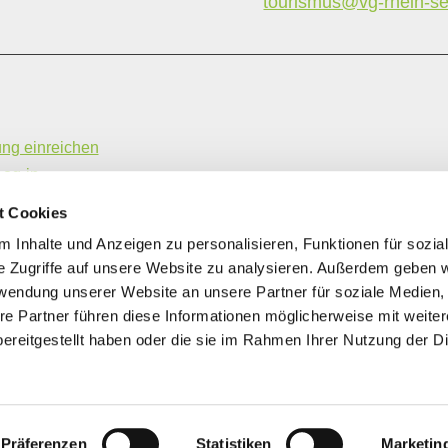
tourismus@vg-rhein-se
ung einreichen
Log-in
hme- und Vermittlungsbedingungen
t Cookies
ung | Gastronomiebetriebe
 Inhalte und Anzeigen zu personalisieren, Funktionen für sozia
e Zugriffe auf unsere Website zu analysieren. Außerdem geben w
rwendung unserer Website an unsere Partner für soziale Medien
re Partner führen diese Informationen möglicherweise mit weite
ereitgestellt haben oder die sie im Rahmen Ihrer Nutzung der D
EUROPÄISCHE UNION
Europäischer Landwirtschaftsfonds für die
Entwicklung des ländlichen Raums: Hier investiert
Europa in die ländlichen Gebiete
Präferenzen
Statistiken
Marketin