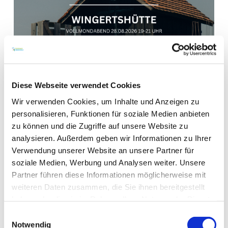
Diese Webseite verwendet Cookies
Wir verwenden Cookies, um Inhalte und Anzeigen zu
WEITERE TERMINE
personalisieren, Funktionen für soziale Medien anbieten
zu können und die Zugriffe auf unsere Website zu
analysieren. Außerdem geben wir Informationen zu Ihrer
VERANSTALTUNGSORT
Verwendung unserer Website an unsere Partner für
soziale Medien, Werbung und Analysen weiter. Unsere
KONTAKT
Partner führen diese Informationen möglicherweise mit
weiteren Daten zusammen, die Sie ihnen bereitgestellt
WEITERE INFOS & DOWNLOADS
haben oder die sie im Rahmen Ihrer Nutzung der Dienste
gesammelt haben.
Einwilligungsauswahl
Notwendig