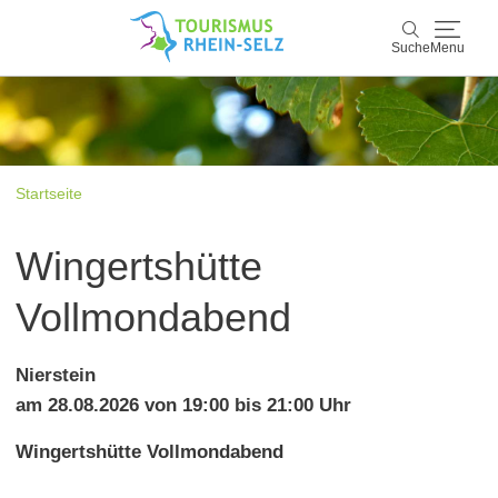
Suche
Menu
Rhein-Selz
Suche
Entdecken & Erleben
Startseite
Wein & Genuss
Wingertshütte
Kultur & Events
Vollmondabend
Buchen & Service
Nierstein
am 28.08.2026 von 19:00 bis 21:00 Uhr
Wingertshütte Vollmondabend