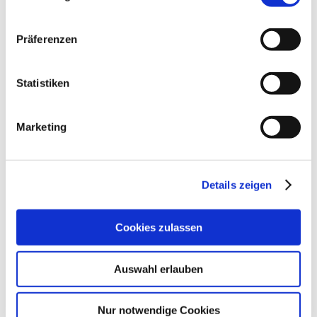
Weitere Veranstaltungen in der Nähe
Präferenzen
meh
Statistiken
Marketing
Details zeigen
Cookies zulassen
Wingertshütte Vollmondabend
Auswahl erlauben
Nierstein
28.08.2026 - 25.10.2026
mehr erfahren
Nur notwendige Cookies