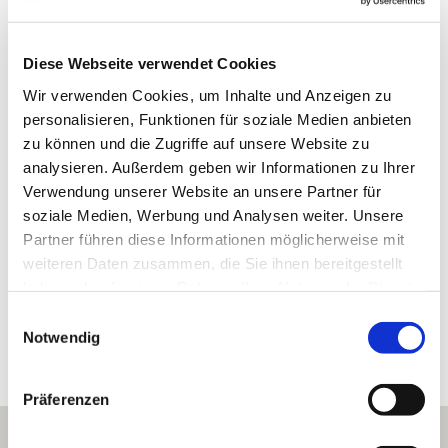
Ebersheim
Gemarkung:
Diese Webseite verwendet Cookies
Wir verwenden Cookies, um Inhalte und Anzeigen zu
Bodenarten
personalisieren, Funktionen für soziale Medien anbieten
zu können und die Zugriffe auf unsere Website zu
LÖSS/PARARENDZINA
analysieren. Außerdem geben wir Informationen zu Ihrer
Verwendung unserer Website an unsere Partner für
MERGEL/PARARENDZINA
soziale Medien, Werbung und Analysen weiter. Unsere
Partner führen diese Informationen möglicherweise mit
weiteren Daten zusammen, die Sie ihnen bereitgestellt
haben oder die sie im Rahmen Ihrer Nutzung der Dienste
Erkunden Sie die Umgebung
gesammelt haben.
Einwilligungsauswahl
Notwendig
Weingüter
Präferenzen