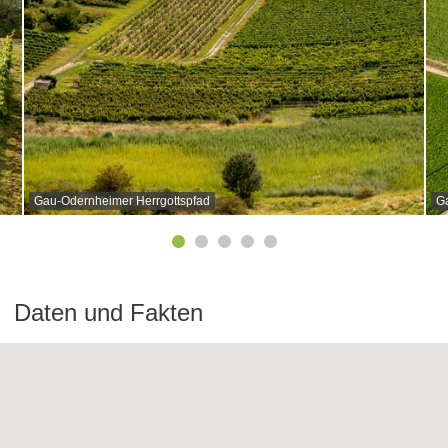
Gau-Odernheimer Herrgottspfad
G
Daten und Fakten