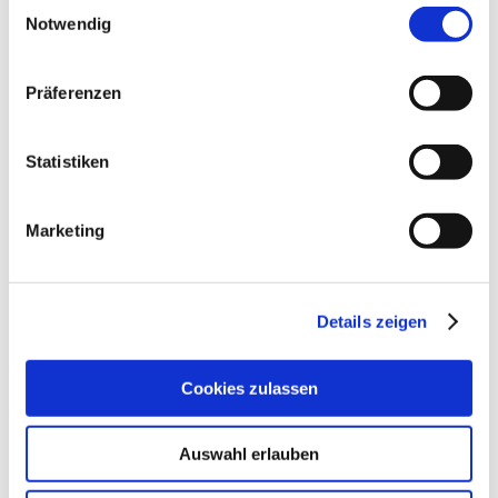
Einwilligungsauswahl
Notwendig
Präferenzen
Statistiken
Rebfläche:
98 Hektar
Gemeinde:
Gau-Odernheim
Meereshöhe:
160-246 m
Marketing
Nierstein
Bereich:
Petersberg
Region:
Herrgottspfad
Details zeigen
Einzellage:
Gau-Odernheim
Gemarkung:
Cookies zulassen
Bodenarten
Auswahl erlauben