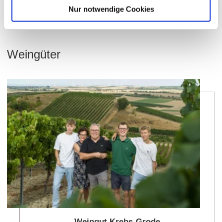
MERGEL/PELOSOL
Nur notwendige Cookies
Weingüter
meh
Weingut Krebs-Grode