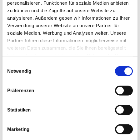
personalisieren, Funktionen für soziale Medien anbieten
zu können und die Zugriffe auf unsere Website zu
analysieren. Außerdem geben wir Informationen zu Ihrer
Verwendung unserer Website an unsere Partner für
soziale Medien, Werbung und Analysen weiter. Unsere
Partner führen diese Informationen möglicherweise mit
weiteren Daten zusammen, die Sie ihnen bereitgestellt
haben oder die sie im Rahmen Ihrer Nutzung der Dienste
gesammelt haben.
Einwilligungsauswahl
Notwendig
Rebfläche:
10 Hektar
Gemeinde:
Meereshöhe:
130-220 m
Präferenzen
Bingen
Bereich:
Kaiserpfalz
Region:
Statistiken
Rabenkopf
Einzellage:
Nieder-Ingelheim
Gemarkung:
Marketing