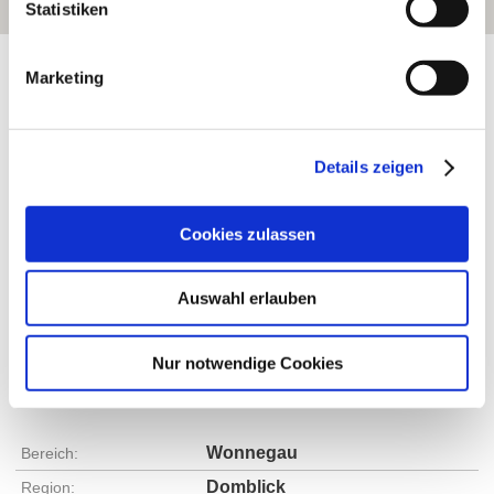
Statistiken
Exposition:
Süd, Südwest
Marketing
Details zeigen
Cookies zulassen
Auswahl erlauben
Nur notwendige Cookies
Rebfläche:
107 Hektar
Gemeinde:
Monsheim
Meereshöhe:
130-175 m
Wonnegau
Bereich:
Domblick
Region: