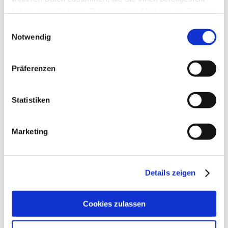
haben oder die sie im Rahmen Ihrer Nutzung der Dienste
gesammelt haben.
Einwilligungsauswahl
Notwendig
Präferenzen
Statistiken
Marketing
Rebfläche:
80 Hektar
Gemeinde:
Ockenheim
Meereshöhe:
114-260 m
Bingen
Details zeigen
Bereich:
St. Rochuskapelle
Region:
Cookies zulassen
St. Jakobsberg
Einzellage:
Ockenheim
Gemarkung: