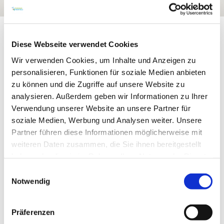
Exposition:
Süd
Diese Webseite verwendet Cookies
Wir verwenden Cookies, um Inhalte und Anzeigen zu
personalisieren, Funktionen für soziale Medien anbieten
zu können und die Zugriffe auf unsere Website zu
analysieren. Außerdem geben wir Informationen zu Ihrer
Verwendung unserer Website an unsere Partner für
soziale Medien, Werbung und Analysen weiter. Unsere
Partner führen diese Informationen möglicherweise mit
weiteren Daten zusammen, die Sie ihnen bereitgestellt
haben oder die sie im Rahmen Ihrer Nutzung der Dienste
Rebfläche:
87 Hektar
gesammelt haben.
Einwilligungsauswahl
Gemeinde:
Sörgenloch
Meereshöhe:
140-210 m
Notwendig
Nierstein
Bereich:
Präferenzen
Gutes Domtal
Region: