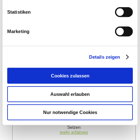
Moosberg
Einzellage:
Statistiken
Sörgenloch
Gemarkung:
Marketing
Bodenarten
Details zeigen
MERGEL/PELOSOL
Cookies zulassen
Weingüter
Auswahl erlauben
meh
Nur notwendige Cookies
Weingut Paulinenhof
Selzen
mehr erfahren