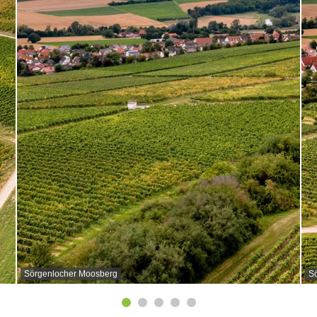
Sörgenlocher Moosberg
S