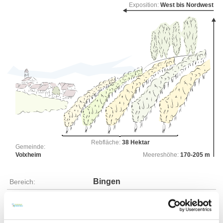
Exposition:
West bis Nordwest
Rebfläche:
38 Hektar
Gemeinde:
Volxheim
Meereshöhe:
170-205 m
Bingen
Bereich:
Rheingrafenstein
Region:
Mönchberg
Einzellage: