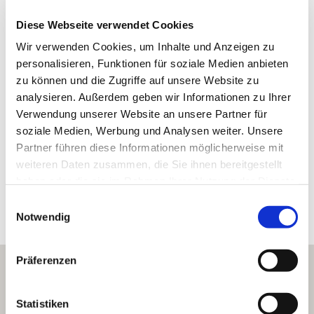
Volxheim
Gemarkung:
Diese Webseite verwendet Cookies
Wir verwenden Cookies, um Inhalte und Anzeigen zu
personalisieren, Funktionen für soziale Medien anbieten
Bodenarten
zu können und die Zugriffe auf unsere Website zu
analysieren. Außerdem geben wir Informationen zu Ihrer
MERGEL/PELOSOL
Verwendung unserer Website an unsere Partner für
soziale Medien, Werbung und Analysen weiter. Unsere
Partner führen diese Informationen möglicherweise mit
weiteren Daten zusammen, die Sie ihnen bereitgestellt
Erkunden Sie die Umgebung
haben oder die sie im Rahmen Ihrer Nutzung der Dienste
gesammelt haben.
Einwilligungsauswahl
Weingüter
Notwendig
Präferenzen
Statistiken