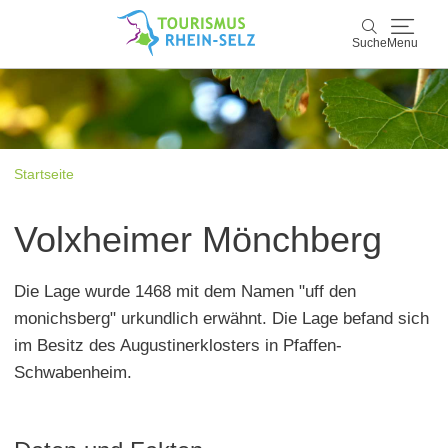
Suche
Menu
Rhein-Selz
Suche
Entdecken & Erleben
Startseite
Wein & Genuss
Volxheimer Mönchberg
Kultur & Events
Die Lage wurde 1468 mit dem Namen "uff den
Buchen & Service
monichsberg" urkundlich erwähnt. Die Lage befand sich
im Besitz des Augustinerklosters in Pfaffen-
Schwabenheim.