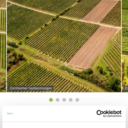
Zornheimer Guldenmorgen
Z
Daten und Fakten