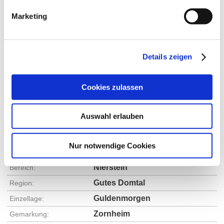
Marketing
Details zeigen
Cookies zulassen
Auswahl erlauben
Rebfläche:
22 Hektar
Gemeinde:
Zornheim
Meereshöhe:
180-240 m
Nur notwendige Cookies
Nierstein
Bereich:
Gutes Domtal
Region:
Guldenmorgen
Einzellage:
Zornheim
Gemarkung: