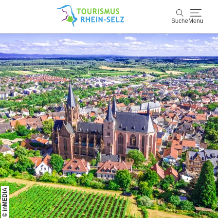
Suche
Menu
Rhein-Selz
Suche
Entdecken & Erleben
Wein & Genuss
Kultur & Events
Buchen & Service
© inMEDIA