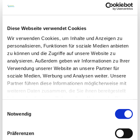
Denkmalschutz.
Weitere Informationen unter
www.uhrturm-
oppenheim.de
.
Diese Webseite verwendet Cookies
Wir verwenden Cookies, um Inhalte und Anzeigen zu
personalisieren, Funktionen für soziale Medien anbieten
zu können und die Zugriffe auf unsere Website zu
analysieren. Außerdem geben wir Informationen zu Ihrer
Verwendung unserer Website an unsere Partner für
soziale Medien, Werbung und Analysen weiter. Unsere
Partner führen diese Informationen möglicherweise mit
weiteren Daten zusammen, die Sie ihnen bereitgestellt
haben oder die sie im Rahmen Ihrer Nutzung der Dienste
gesammelt haben.
Einwilligungsauswahl
Notwendig
Präferenzen