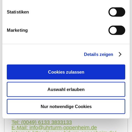
Statistiken
Marketing
Details zeigen
Kontakt
Weitere Infos & Downloads
Cookies zulassen
Kontaktinformationen:
Auswahl erlauben
Freunde des Uhrturms zu Oppenheim am
Rhein
Nur notwendige Cookies
Am Wäldchen 1
55276
Oppenheim
Tel:
(0049) 6133 3833133
E-Mail:
info@uhrturm-oppenheim.de