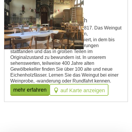
Weingut Geschwister Schuch
Ein traditionsreiches Weingut seit 1817. Das Weingut
wird von einem denkmalgeschützten,
kirchenähnlichen Kelterhaus dominiert, in dem bis
1939 die Niersteiner Weinversteigerungen
stattfanden und das in großen Teilen im
Originalzustand zu bewundern ist. In unserem
sehenswerten, teilweise 400 Jahre alten
Gewölbekeller finden Sie über 100 alte und neue
Eichenholzfässer. Lernen Sie das Weingut bei einer
Weinprobe, -wanderung oder Rundfahrt kennen.
mehr erfahren
auf Karte anzeigen