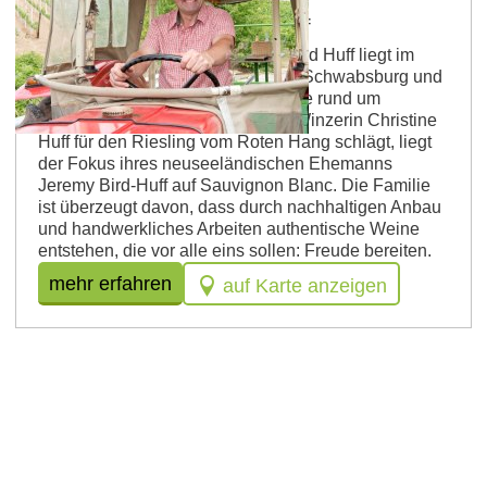
Weingut Fritz Ekkehard Huff
Das Familienweingut Fritz Ekkehard Huff liegt im
idyllischen Ortskern von Nierstein-Schwabsburg und
bewirtschaftet 10 Hektar Weinberge rund um
Nierstein. Während das Herz der Winzerin Christine
Huff für den Riesling vom Roten Hang schlägt, liegt
der Fokus ihres neuseeländischen Ehemanns
Jeremy Bird-Huff auf Sauvignon Blanc. Die Familie
ist überzeugt davon, dass durch nachhaltigen Anbau
und handwerkliches Arbeiten authentische Weine
entstehen, die vor alle eins sollen: Freude bereiten.
mehr erfahren
auf Karte anzeigen