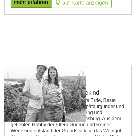
mehr erfahren
auf Karte anzeigen
Ökologisches Weingut Wedekind
Weingut Wedekind im Aufwind: Rote Erde, Beste
Lagen und viel Grün für Riesling, Spätburgunder und
PIWI Es begann mit 1 Hektar Riesling und
Spätburgunder in Nierstein-Schwabsburg. Aus dem
geliebten Hobby der Eltern Gudrun und Reiner
Wedekind entstand der Grundstock für das Weingut