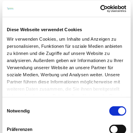
Diese Webseite verwendet Cookies
Wir verwenden Cookies, um Inhalte und Anzeigen zu
Weingut Eimermann
personalisieren, Funktionen für soziale Medien anbieten
zu können und die Zugriffe auf unsere Website zu
Im Nordosten von Rheinhessen liegt Nierstein-
Schwabsburg, direkt am Rhein und dem berühmten
analysieren. Außerdem geben wir Informationen zu Ihrer
Roten Hang. Hier sind wir genauso tief verwurzelt
Verwendung unserer Website an unsere Partner für
wie unsere Reben. Mit unseren Weinen möchten wir
soziale Medien, Werbung und Analysen weiter. Unsere
ein Stück unserer Heimat in die Welt tragen. Wir sind
Partner führen diese Informationen möglicherweise mit
das Weingut Eimermann. Ein klassischer
weiteren Daten zusammen, die Sie ihnen bereitgestellt
Familienbetrieb, in dem alle Hand in Hand
zusammenarbeiten: die Eimermänner Werner und
haben oder die sie im Rahmen Ihrer Nutzung der Dienste
Thore, beides studierte Önologen, zwei Nachwuchs-
gesammelt haben.
Einwilligungsauswahl
Eimermännchen, Thores Frau Sina, unsere
Notwendig
Mitarbeiterin Elke und ein großartiges Team!
Bereits...
mehr erfahren
auf Karte anzeigen
Präferenzen