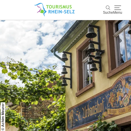
Suche
Menu
Rhein-Selz
Suche
Entdecken & Erleben
Wein & Genuss
Kultur & Events
Buchen & Service
© Achim Meurer