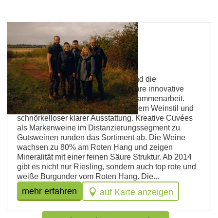
Weingut Gehring
Ein guter Partner für den Handel und die
Gastronomie. Guter Service und klare innovative
Konzepte machen Spaß in der Zusammenarbeit.
Traditionelle Rebsorten mit modernem Weinstil und
schnörkelloser klarer Ausstattung. Kreative Cuvées
als Markenweine im Distanzierungssegment zu
Gutsweinen runden das Sortiment ab. Die Weine
wachsen zu 80% am Roten Hang und zeigen
Mineralität mit einer feinen Säure Struktur. Ab 2014
gibt es nicht nur Riesling, sondern auch top rote und
weiße Burgunder vom Roten Hang. Die...
mehr erfahren
auf Karte anzeigen