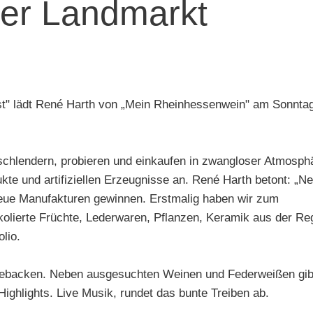
er Landmarkt
t" lädt René Harth von „Mein Rheinhessenwein" am Sonntag
, schlendern, probieren und einkaufen in zwangloser Atmosp
te und artifiziellen Erzeugnisse an. René Harth betont: „Neb
 neue Manufakturen gewinnen. Erstmalig haben wir zum
kolierte Früchte, Lederwaren, Pflanzen, Keramik aus der Re
lio.
gebacken. Neben ausgesuchten Weinen und Federweißen gibt 
ighlights. Live Musik, rundet das bunte Treiben ab.