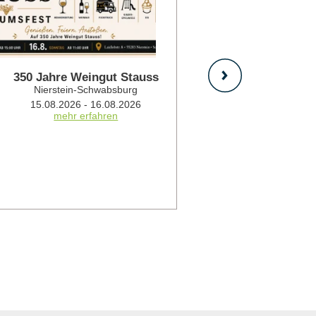
350 Jahre Weingut Stauss
Nierstein-Schwabsburg
15.08.2026 - 16.08.2026
mehr erfahren
STICKY
Nie
15.0
mehr 