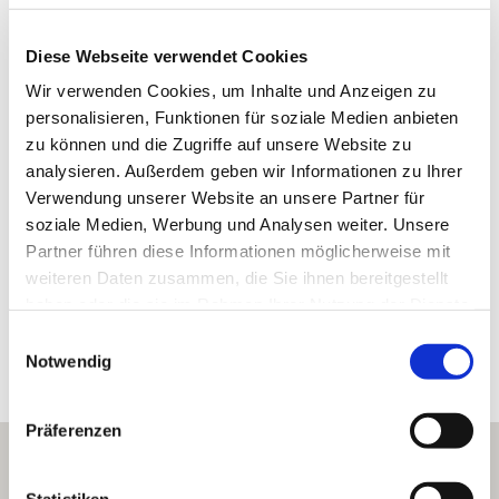
Diese Webseite verwendet Cookies
Bodenarten
Wir verwenden Cookies, um Inhalte und Anzeigen zu
personalisieren, Funktionen für soziale Medien anbieten
KALKSTEIN/RENDZINA
zu können und die Zugriffe auf unsere Website zu
analysieren. Außerdem geben wir Informationen zu Ihrer
Verwendung unserer Website an unsere Partner für
SAND/RIGOSOL
soziale Medien, Werbung und Analysen weiter. Unsere
Partner führen diese Informationen möglicherweise mit
weiteren Daten zusammen, die Sie ihnen bereitgestellt
Erkunden Sie die Umgebung
haben oder die sie im Rahmen Ihrer Nutzung der Dienste
gesammelt haben.
Einwilligungsauswahl
Notwendig
Weingüter
Präferenzen
Statistiken