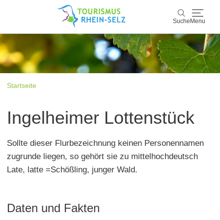
Suche
Menu
Rhein-Selz
Suche
Entdecken & Erleben
Startseite
Wein & Genuss
Ingelheimer Lottenstück
Kultur & Events
Sollte dieser Flurbezeichnung keinen Personennamen
Buchen & Service
zugrunde liegen, so gehört sie zu mittelhochdeutsch
Late, latte =Schößling, junger Wald.
Daten und Fakten