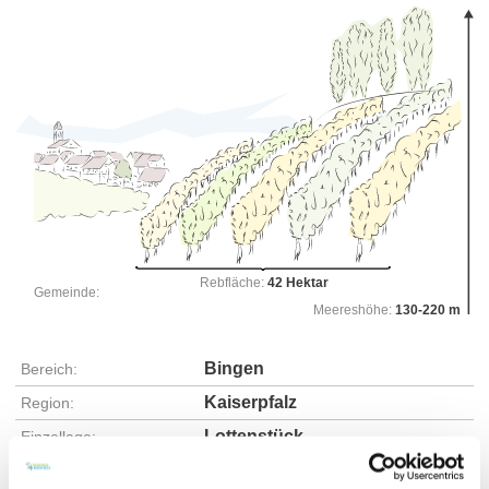
Rebfläche:
42 Hektar
Gemeinde:
Meereshöhe:
130-220 m
Bingen
Bereich:
Kaiserpfalz
Region:
Lottenstück
Einzellage:
Nieder-Ingelheim
Gemarkung: