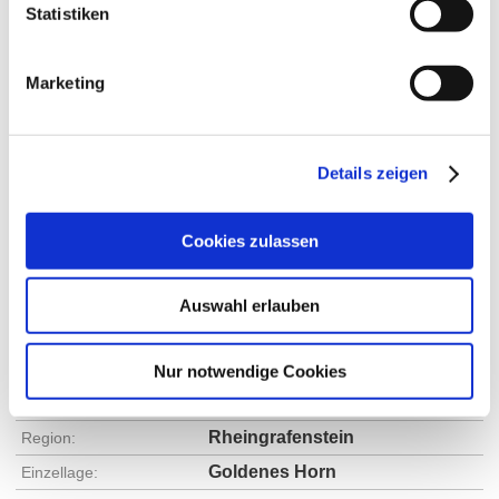
Exposition:
Nordost
Statistiken
Marketing
Details zeigen
Cookies zulassen
Auswahl erlauben
Rebfläche:
75 Hektar
Gemeinde:
Siefersheim
Meereshöhe:
160-240 m
Nur notwendige Cookies
Bingen
Bereich:
Rheingrafenstein
Region:
Goldenes Horn
Einzellage: