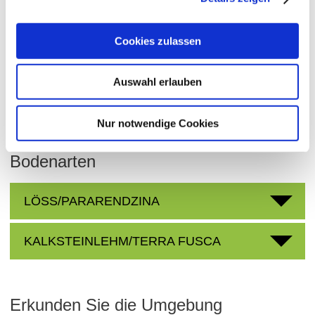
Wonnegau
Bereich:
Cookies zulassen
Bergkloster
Region:
Morstein
Einzellage:
Auswahl erlauben
Westhofen
Gemarkung:
Nur notwendige Cookies
Bodenarten
LÖSS/PARARENDZINA
KALKSTEINLEHM/TERRA FUSCA
Erkunden Sie die Umgebung