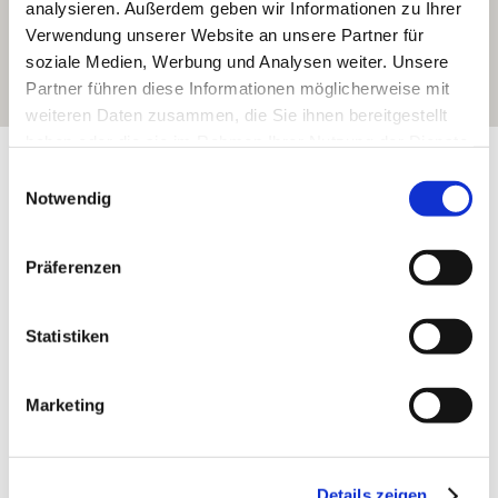
analysieren. Außerdem geben wir Informationen zu Ihrer
Verwendung unserer Website an unsere Partner für
soziale Medien, Werbung und Analysen weiter. Unsere
Partner führen diese Informationen möglicherweise mit
weiteren Daten zusammen, die Sie ihnen bereitgestellt
haben oder die sie im Rahmen Ihrer Nutzung der Dienste
Exposition:
Süd
gesammelt haben.
Einwilligungsauswahl
Notwendig
Präferenzen
Statistiken
Marketing
Rebfläche:
151 Hektar
Gemeinde:
Westhofen
Meereshöhe:
150-240 m
Details zeigen