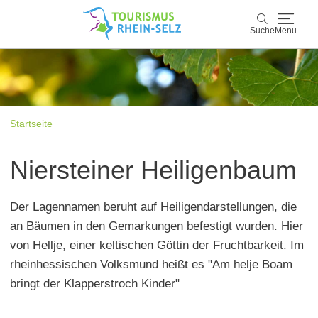
Suche
Menu
Rhein-Selz
Suche
Entdecken & Erleben
Startseite
Wein & Genuss
Niersteiner Heiligenbaum
Kultur & Events
Der Lagennamen beruht auf Heiligendarstellungen, die
Buchen & Service
an Bäumen in den Gemarkungen befestigt wurden. Hier
von Hellje, einer keltischen Göttin der Fruchtbarkeit. Im
rheinhessischen Volksmund heißt es "Am helje Boam
bringt der Klapperstroch Kinder"