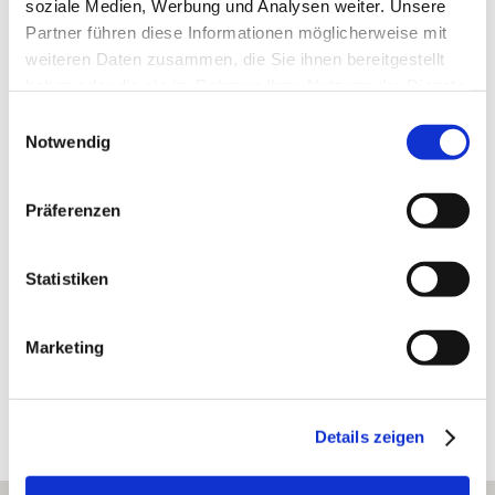
soziale Medien, Werbung und Analysen weiter. Unsere
Partner führen diese Informationen möglicherweise mit
weiteren Daten zusammen, die Sie ihnen bereitgestellt
haben oder die sie im Rahmen Ihrer Nutzung der Dienste
gesammelt haben.
Einwilligungsauswahl
Notwendig
Ökologisches Weingut Wedekind
Nierstein
Präferenzen
mehr erfahren
Statistiken
Marketing
Erkunden Sie die Umgebung
Weingüter
Details zeigen