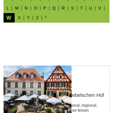
L
M
N
O
P
Q
R
S
T
U
V
W
X
Y
Z
*
Nierstein
Weinrestaurant FÜNF im Knebelschen Hof
Betriebsart: Restaurant Küche: saisonal, regional,
vegetarisch Lassen Sie sich von einer feinen