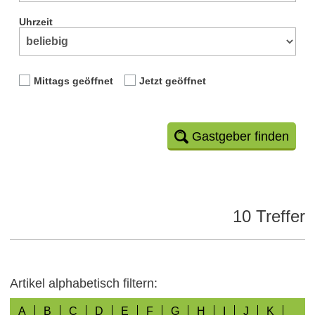
Uhrzeit
Mittags geöffnet
Jetzt geöffnet
Gastgeber finden
10 Treffer
Artikel alphabetisch filtern:
A
B
C
D
E
F
G
H
I
J
K