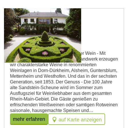
Dorn-Dürkheim
Weingut Listmann
Listmann: Wein, Genuss, Garten Der Wein - Mit
Gespür für die Natur und bestem Handwerk erzeugen
wir charakterstarke Weine in renommierten
Weinlagen in Dorn-Dürkheim, Alsheim, Guntersblum,
Mettenheim und Westhofen. Und das in der sechsten
Generation, seit 1853. Der Genuss - Die 100 Jahre
alte Sandstein-Scheune wird im Sommer zum
Ausflugsziel für Weinliebhaber aus dem gesamten
Rhein-Main-Gebiet. Die Gäste genießen zu
erfrischenden Weißweinen oder samtigen Rotweinen
saisonale, hausgemachte Speisen und…
mehr erfahren
auf Karte anzeigen