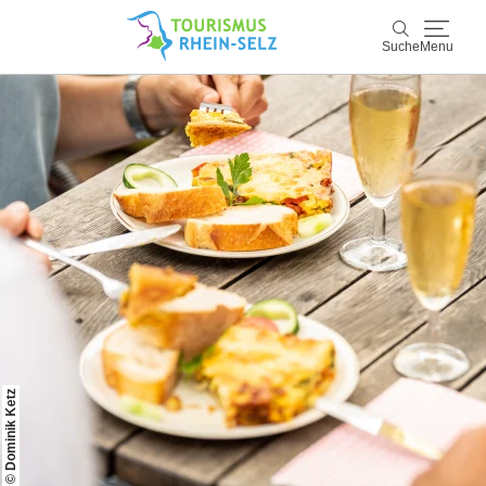
Suche
Menu
Rhein-Selz
Suche
Entdecken & Erleben
Wein & Genuss
Kultur & Events
Buchen & Service
© Dominik Ketz