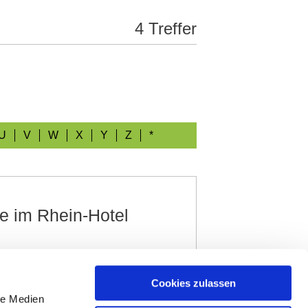
4 Treffer
U
V
W
X
Y
Z
*
 im Rhein-Hotel
isch, international, Rheinhessen-
-Hotel Nierstein. Gäste können hier
Cookies zulassen
chten, gehobener Küche und
le Medien
t Kamin, dem Sonnendeck und auf der