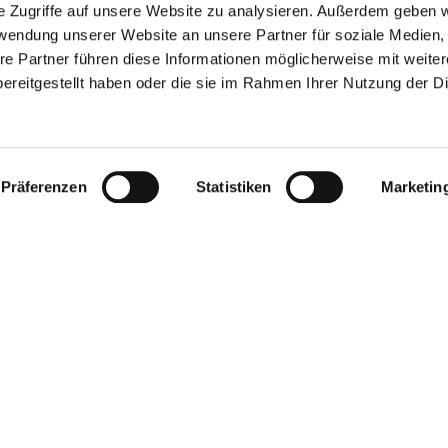
Rhein-Terrasse genießen. Ideal geeignet für Familienfeie
e Zugriffe auf unsere Website zu analysieren. Außerdem geben w
Bedarf auch entsprechende Räumlichkeiten zur…
rwendung unserer Website an unsere Partner für soziale Medien
mehr erfahren
re Partner führen diese Informationen möglicherweise mit weite
auf Karte anzeigen
ereitgestellt haben oder die sie im Rahmen Ihrer Nutzung der D
Guntersblum
Präferenzen
Statistiken
Marketin
Pizzeria Da Paolo
Willkommen bei Paolo! Hier wird mit viel Liebe gekocht und
frisch zubereitete Speisen freuen: Vom original italienisch
Lasagne - alles ist hausgemacht. Darauf wird in der familie
Reservieren Sie jetzt Ihren Tisch und genießen Sie das ita
mehr erfahren
auf Karte anzeigen