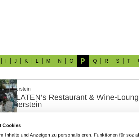
P
I
J
K
L
M
N
O
Q
R
S
T
Nierstein
PLATEN’s Restaurant & Wine-Lounge
Nierstein
Betriebsart: Restaurant Küche: saisonal, regional, vegetar
Tapas Willkommen im Platen’s – der Gastronomie im Rhein
t Cookies
durchgehend warme und kalte Küche mit regionalen Geri
 Inhalte und Anzeigen zu personalisieren, Funktionen für sozia
herzlichem Service im Wintergarten, der Wine-Lounge mi