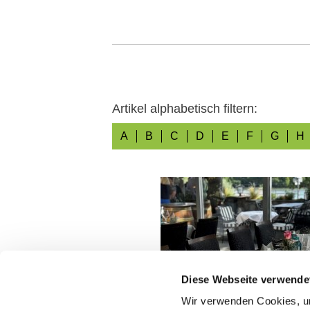
Artikel alphabetisch filtern:
A
B
C
D
E
F
G
H
Diese Webseite verwende
Wir verwenden Cookies, um