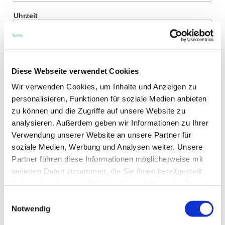
Uhrzeit
Mittags geöffnet
Jetzt geöffnet
Diese Webseite verwendet Cookies
Wir verwenden Cookies, um Inhalte und Anzeigen zu
Gastgeber finden
personalisieren, Funktionen für soziale Medien anbieten
zu können und die Zugriffe auf unsere Website zu
analysieren. Außerdem geben wir Informationen zu Ihrer
Verwendung unserer Website an unsere Partner für
soziale Medien, Werbung und Analysen weiter. Unsere
0 Treffer
Partner führen diese Informationen möglicherweise mit
weiteren Daten zusammen, die Sie ihnen bereitgestellt
haben oder die sie im Rahmen Ihrer Nutzung der Dienste
gesammelt haben.
Einwilligungsauswahl
Artikel alphabetisch filtern:
Notwendig
A
B
C
D
E
F
G
H
I
J
K