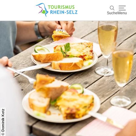
Suche
Menu
Rhein-Selz
Suche
Entdecken & Erleben
Wein & Genuss
Kultur & Events
Buchen & Service
© Dominik Ketz