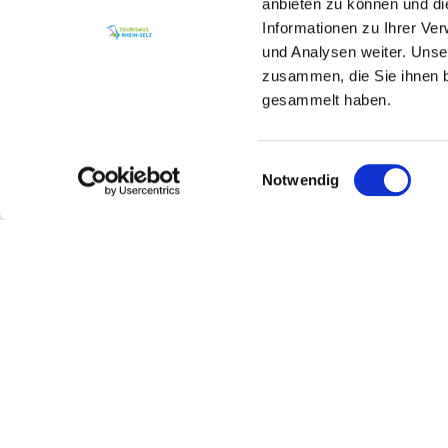
anbieten zu können und di
Informationen zu Ihrer Ve
und Analysen weiter. Unse
zusammen, die Sie ihnen b
gesammelt haben.
Einwilligungsauswahl
Notwendig
Kontakt
Kontaktinformationen:
Tourismus Service Center der
Verbandsgemeinde Rhein-Sel