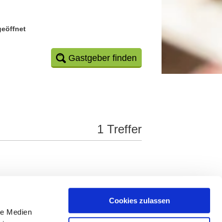
geöffnet
Gastgeber finden
1 Treffer
Cookies zulassen
Z
U
V
W
X
Y
*
le Medien