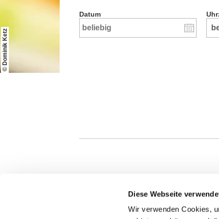
Datum
Uhr
© Dominik Ketz
Artikel alphabetisch filtern:
Diese Webseite verwende
A
B
C
D
E
F
G
H
Wir verwenden Cookies, um