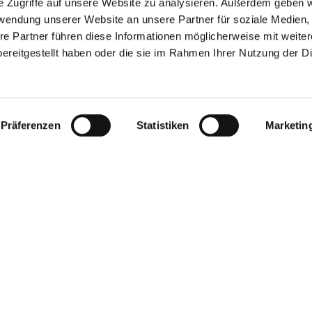
e Zugriffe auf unsere Website zu analysieren. Außerdem geben w
rwendung unserer Website an unsere Partner für soziale Medien
re Partner führen diese Informationen möglicherweise mit weite
Dienheim
ereitgestellt haben oder die sie im Rahmen Ihrer Nutzung der D
Zum Siliusstein
Betriebsart: Restaurant Küche: Deutsch, Italienisch Essen,
erwartet Sie eine herzliche Atmosphäre. Die Speisen best
zaubern Ihnen garantiert ein Lächeln ins Gesicht. Kommen 
Präferenzen
Statistiken
Marketin
gehen muss: Alle Speisen sind auch zum Mitnehmen!
mehr erfahren
auf Karte anzeigen
z