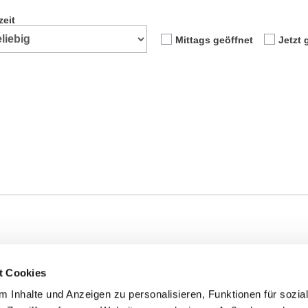
zeit
Mittags geöffnet
Jetzt 
t Cookies
I
J
K
L
M
N
O
P
Q
R
S
T
 Inhalte und Anzeigen zu personalisieren, Funktionen für sozia