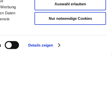
ir
Auswahl erlauben
, Werbung
ren Daten
Nur notwendige Cookies
ienste
 Trinken, Freunde treffen: Hier
ehen aus frischen Zutaten und
Sie vorbei. Und falls es mal schnell
g
Details zeigen