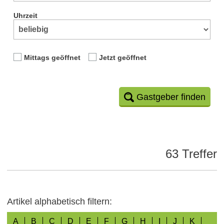
Uhrzeit
Mittags geöffnet
Jetzt geöffnet
Gastgeber finden
63 Treffer
Artikel alphabetisch filtern:
A
B
C
D
E
F
G
H
I
J
K