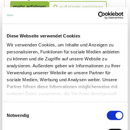
mehr erfahren
auf Karte anzeigen
Diese Webseite verwendet Cookies
Wir verwenden Cookies, um Inhalte und Anzeigen zu
personalisieren, Funktionen für soziale Medien anbieten
zu können und die Zugriffe auf unsere Website zu
analysieren. Außerdem geben wir Informationen zu Ihrer
Verwendung unserer Website an unsere Partner für
soziale Medien, Werbung und Analysen weiter. Unsere
Partner führen diese Informationen möglicherweise mit
Guntersblum
weiteren Daten zusammen, die Sie ihnen bereitgestellt
Straußwirtschaft im Weingut Belzer
haben oder die sie im Rahmen Ihrer Nutzung der Dienste
gesammelt haben.
Einwilligungsauswahl
Auch 2026 ist es wieder so weit: Die „Montags-bis-
Notwendig
freitags-Saison“ geht in eine neue Runde. Mit kleinen
Köstlichkeiten und kreativen Ideen aus Küche und
Keller kommt echtes Straußwirtschafts-Gefühl auch