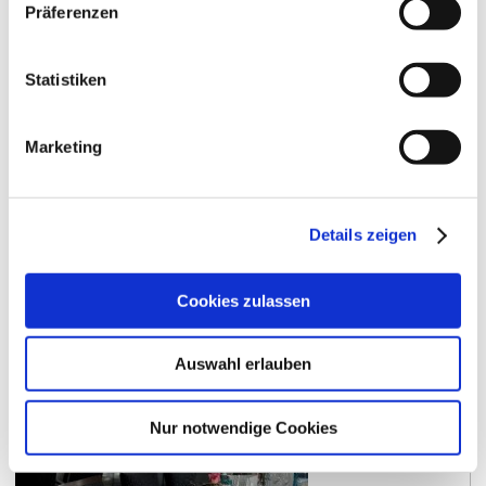
Präferenzen
unter der Wo­che auf. Ab 14.00 Uhr öffnen
wechselnde vin-novative Höfe in Guntersblum ihre
Türen und laden zum Genießen, Entdecken und
Statistiken
Verweilen ein. Wir freuen uns auf Ihren Besuch bei
uns im Weingut: 16. bis 24. Juli 2026 Lehnen Sie
sich zurück, genießen Sie ein gutes…
Marketing
mehr erfahren
auf Karte anzeigen
Details zeigen
Cookies zulassen
Auswahl erlauben
Nur notwendige Cookies
Nierstein