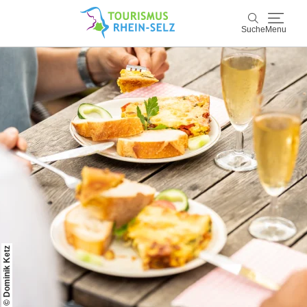
Suche
Menu
Rhein-Selz
Suche
Entdecken & Erleben
Wein & Genuss
Kultur & Events
Buchen & Service
© Dominik Ketz